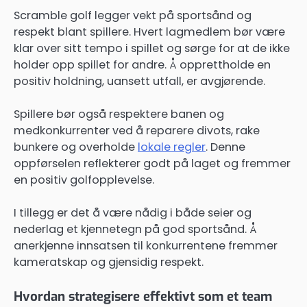
Scramble golf legger vekt på sportsånd og
respekt blant spillere. Hvert lagmedlem bør være
klar over sitt tempo i spillet og sørge for at de ikke
holder opp spillet for andre. Å opprettholde en
positiv holdning, uansett utfall, er avgjørende.
Spillere bør også respektere banen og
medkonkurrenter ved å reparere divots, rake
bunkere og overholde
lokale regler
. Denne
oppførselen reflekterer godt på laget og fremmer
en positiv golfopplevelse.
I tillegg er det å være nådig i både seier og
nederlag et kjennetegn på god sportsånd. Å
anerkjenne innsatsen til konkurrentene fremmer
kameratskap og gjensidig respekt.
Hvordan strategisere effektivt som et team