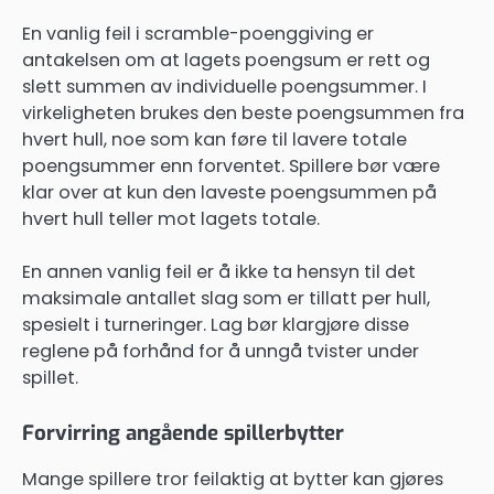
En vanlig feil i scramble-poenggiving er
antakelsen om at lagets poengsum er rett og
slett summen av individuelle poengsummer. I
virkeligheten brukes den beste poengsummen fra
hvert hull, noe som kan føre til lavere totale
poengsummer enn forventet. Spillere bør være
klar over at kun den laveste poengsummen på
hvert hull teller mot lagets totale.
En annen vanlig feil er å ikke ta hensyn til det
maksimale antallet slag som er tillatt per hull,
spesielt i turneringer. Lag bør klargjøre disse
reglene på forhånd for å unngå tvister under
spillet.
Forvirring angående spillerbytter
Mange spillere tror feilaktig at bytter kan gjøres