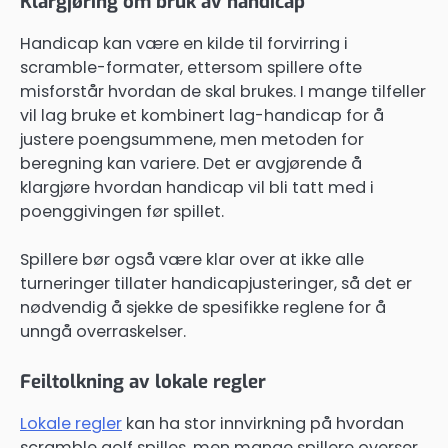
Klargjøring om bruk av handicap
Handicap kan være en kilde til forvirring i
scramble-formater, ettersom spillere ofte
misforstår hvordan de skal brukes. I mange tilfeller
vil lag bruke et kombinert lag-handicap for å
justere poengsummene, men metoden for
beregning kan variere. Det er avgjørende å
klargjøre hvordan handicap vil bli tatt med i
poenggivingen før spillet.
Spillere bør også være klar over at ikke alle
turneringer tillater handicapjusteringer, så det er
nødvendig å sjekke de spesifikke reglene for å
unngå overraskelser.
Feiltolkning av lokale regler
Lokale regler
kan ha stor innvirkning på hvordan
scramble golf spilles, men mange spillere overser