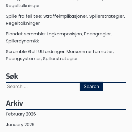
Regeltolkninger
Spille fra feil tee: Straffeimplikasjoner, Spillerstrategier,
Regeltolkninger
Blandet scramble: Lagkomposisjon, Poengregler,
Spillerdynamikk
Scramble Golf Utfordringer: Morsomme formater,
Poengsystemer, Spillerstrategier
Søk
Search
for:
Arkiv
February 2026
January 2026