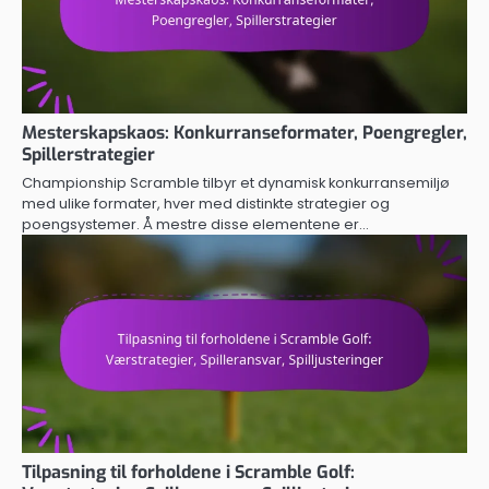
Mesterskapskaos: Konkurranseformater, Poengregler,
Spillerstrategier
Championship Scramble tilbyr et dynamisk konkurransemiljø
med ulike formater, hver med distinkte strategier og
poengsystemer. Å mestre disse elementene er…
Tilpasning til forholdene i Scramble Golf: