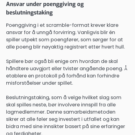
Ansvar under poenggiving og
beslutningstaking
Poenggiving i et scramble-format krever klare
ansvar for å unngå forvirring. Vanligvis blir én
spiller utpekt som poengfører, som sørger for at
alle poeng blir nøyaktig registrert etter hvert hull.
Spillere bør også bli enige om hvordan de skal
håndtere uavgjort eller tvister angående poeng. Å
etablere en protokoll på forhånd kan forhindre
misforståelser under spillet.
Beslutningstaking, som å velge hvilket slag som
skal spilles neste, bør involvere innspill fra alle
lagmedlemmer. Denne samarbeidsmetoden
sikrer at alle føler seg investert i utfallet og kan
bidra med sine innsikter basert på sine erfaringer
og ferdigheter.