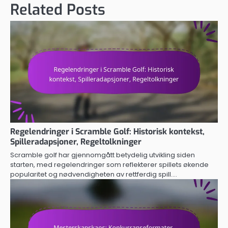
Related Posts
Regelendringer i Scramble Golf: Historisk kontekst,
Spilleradapsjoner, Regeltolkninger
Scramble golf har gjennomgått betydelig utvikling siden
starten, med regelendringer som reflekterer spillets økende
popularitet og nødvendigheten av rettferdig spill.…