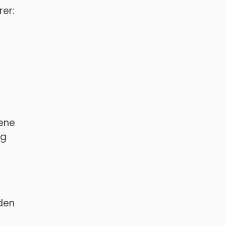
rer:
lene
og
iden