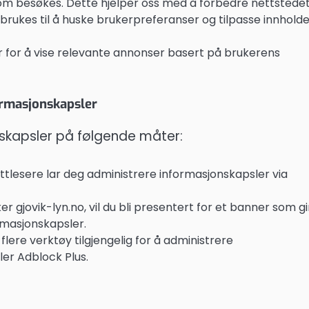
som besøkes. Dette hjelper oss med å forbedre nettstedet
rukes til å huske brukerpreferanser og tilpasse innhold
 for å vise relevante annonser basert på brukerens
ormasjonskapsler
nskapsler på følgende måter:
ettlesere lar deg administrere informasjonskapsler via
gjovik-lyn.no, vil du bli presentert for et banner som gi
ormasjonskapsler.
flere verktøy tilgjengelig for å administrere
ler Adblock Plus.