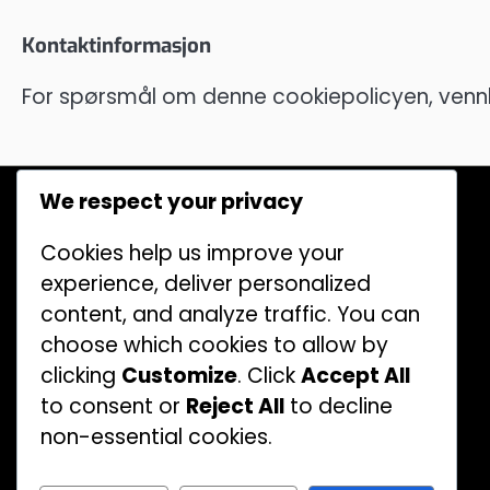
Kontaktinformasjon
For spørsmål om denne cookiepolicyen, vennl
Nylige innlegg
We respect your privacy
Skramble med en vri: Innovative regler,
lagstrategier, poengsystemer
Cookies help us improve your
Poengkonflikter: Løse konflikter,
experience, deliver personalized
Spilleransvar, Regeltolkninger
content, and analyze traffic. You can
choose which cookies to allow by
Spille fra feil tee: Straffeimplikasjoner,
Spillerstrategier, Regeltolkninger
clicking
Customize
. Click
Accept All
to consent or
Reject All
to decline
Blandet scramble: Lagkomposisjon,
non-essential cookies.
Poengregler, Spillerdynamikk
Scramble Golf Utfordringer: Morsomme