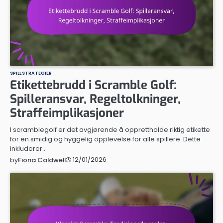
SPILLSTRATEGIER
Etikettebrudd i Scramble Golf:
Spilleransvar, Regeltolkninger,
Straffeimplikasjoner
I scramblegolf er det avgjørende å opprettholde riktig etikette
for en smidig og hyggelig opplevelse for alle spillere. Dette
inkluderer…
12/01/2026
by
Fiona Caldwell