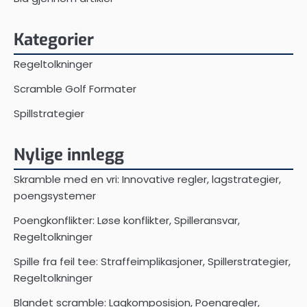
Kategorier
Regeltolkninger
Scramble Golf Formater
Spillstrategier
Nylige innlegg
Skramble med en vri: Innovative regler, lagstrategier,
poengsystemer
Poengkonflikter: Løse konflikter, Spilleransvar,
Regeltolkninger
Spille fra feil tee: Straffeimplikasjoner, Spillerstrategier,
Regeltolkninger
Blandet scramble: Lagkomposisjon, Poengregler,