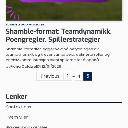
SCRAMBLE GOLF FORMATER
Shamble-format: Teamdynamikk,
Poengregler, Spillerstrategier
Shamble-formatet legger vekt på betydningen av
teamdynamikk, og krever samarbeid, definerte roller og
effektiv kommunikasjon blant spillerne for å oppnå…
12/01/2026
by
Fiona Caldwell
…
Posts
Previous
1
4
5
pagination
Lenker
Kontakt oss
Hvem vi er
Bla gjennom artikler