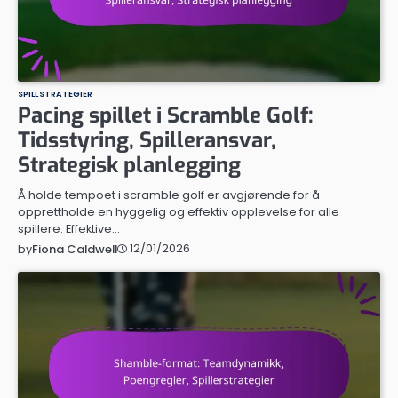
SPILLSTRATEGIER
Pacing spillet i Scramble Golf:
Tidsstyring, Spilleransvar,
Strategisk planlegging
Å holde tempoet i scramble golf er avgjørende for å
opprettholde en hyggelig og effektiv opplevelse for alle
spillere. Effektive…
12/01/2026
by
Fiona Caldwell