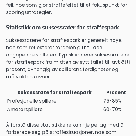
feil, noe som gjør straffefeltet til et fokuspunkt for
scoringsstrategier.
Statistikk om suksessrater for straffespark
Suksessratene for straffespark er generelt høye,
noe som reflekterer fordelen gitt til den
angripende spilleren. Typisk varierer suksessratene
for straffespark fra midten av syttitallet til lavt åtti
prosent, avhengig av spillerens ferdigheter og
målvaktens evner.
Suksessrate for straffespark
Prosent
Profesjonelle spillere
75-85%
Amatørspillere
60-70%
Å forstå disse statistikkene kan hjelpe lag med å
forberede seg på straffesituasjoner, noe som