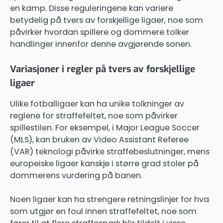
en kamp. Disse reguleringene kan variere
betydelig på tvers av forskjellige ligaer, noe som
påvirker hvordan spillere og dommere tolker
handlinger innenfor denne avgjørende sonen.
Variasjoner i regler på tvers av forskjellige
ligaer
Ulike fotballigaer kan ha unike tolkninger av
reglene for straffefeltet, noe som påvirker
spillestilen. For eksempel, i Major League Soccer
(MLS), kan bruken av Video Assistant Referee
(VAR) teknologi påvirke straffebeslutninger, mens
europeiske ligaer kanskje i større grad stoler på
dommerens vurdering på banen.
Noen ligaer kan ha strengere retningslinjer for hva
som utgjør en foul innen straffefeltet, noe som