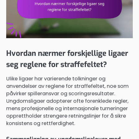
Hvordan nærmer forskjellige ligaer
seg reglene for straffefeltet?
Ulike ligaer har varierende tolkninger og
anvendelser av reglene for straffefeltet, noe som
påvirker spilleransvar og scoringsresultater.
Ungdomsligaer adopterer ofte forenklede regler,
mens profesjonelle og internasjonale turneringer
opprettholder strengere retningslinjer for å sikre
konsistens og rettferdighet.