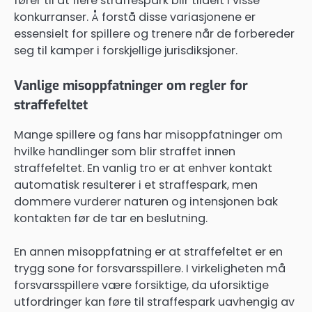
fører til at flere straffespark blir tildelt i visse
konkurranser. Å forstå disse variasjonene er
essensielt for spillere og trenere når de forbereder
seg til kamper i forskjellige jurisdiksjoner.
Vanlige misoppfatninger om regler for
straffefeltet
Mange spillere og fans har misoppfatninger om
hvilke handlinger som blir straffet innen
straffefeltet. En vanlig tro er at enhver kontakt
automatisk resulterer i et straffespark, men
dommere vurderer naturen og intensjonen bak
kontakten før de tar en beslutning.
En annen misoppfatning er at straffefeltet er en
trygg sone for forsvarsspillere. I virkeligheten må
forsvarsspillere være forsiktige, da uforsiktige
utfordringer kan føre til straffespark uavhengig av