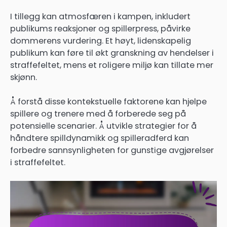
I tillegg kan atmosfæren i kampen, inkludert
publikums reaksjoner og spillerpress, påvirke
dommerens vurdering. Et høyt, lidenskapelig
publikum kan føre til økt granskning av hendelser i
straffefeltet, mens et roligere miljø kan tillate mer
skjønn.
Å forstå disse kontekstuelle faktorene kan hjelpe
spillere og trenere med å forberede seg på
potensielle scenarier. Å utvikle strategier for å
håndtere spilldynamikk og spilleradferd kan
forbedre sannsynligheten for gunstige avgjørelser
i straffefeltet.