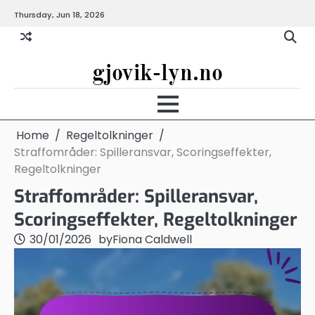
Skip
Thursday, Jun 18, 2026
to
content
gjovik-lyn.no
Home
Regeltolkninger
Straffområder: Spilleransvar, Scoringseffekter,
Regeltolkninger
Straffområder: Spilleransvar,
Scoringseffekter, Regeltolkninger
30/01/2026
by
Fiona Caldwell