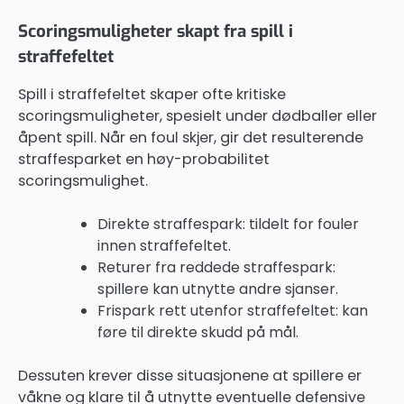
Scoringsmuligheter skapt fra spill i
straffefeltet
Spill i straffefeltet skaper ofte kritiske
scoringsmuligheter, spesielt under dødballer eller
åpent spill. Når en foul skjer, gir det resulterende
straffesparket en høy-probabilitet
scoringsmulighet.
Direkte straffespark: tildelt for fouler
innen straffefeltet.
Returer fra reddede straffespark:
spillere kan utnytte andre sjanser.
Frispark rett utenfor straffefeltet: kan
føre til direkte skudd på mål.
Dessuten krever disse situasjonene at spillere er
våkne og klare til å utnytte eventuelle defensive