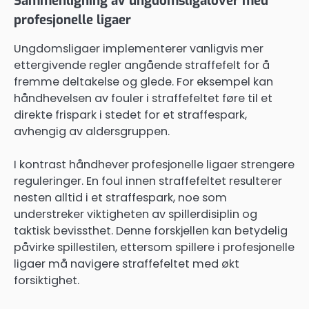
Sammenligning av ungdomsligalover med
profesjonelle ligaer
Ungdomsligaer implementerer vanligvis mer
ettergivende regler angående straffefelt for å
fremme deltakelse og glede. For eksempel kan
håndhevelsen av fouler i straffefeltet føre til et
direkte frispark i stedet for et straffespark,
avhengig av aldersgruppen.
I kontrast håndhever profesjonelle ligaer strengere
reguleringer. En foul innen straffefeltet resulterer
nesten alltid i et straffespark, noe som
understreker viktigheten av spillerdisiplin og
taktisk bevissthet. Denne forskjellen kan betydelig
påvirke spillestilen, ettersom spillere i profesjonelle
ligaer må navigere straffefeltet med økt
forsiktighet.