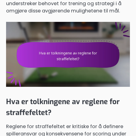
understreker behovet for trening og strategi i å
omgjøre disse avgjørende mulighetene til mål.
Hva er tolkningene av reglene for
straffefeltet?
Reglene for straffefeltet er kritiske for å definere
spilleransvar og konsekvensene for scoring under