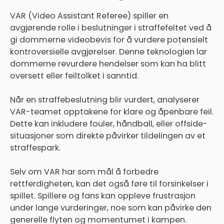
VAR (Video Assistant Referee) spiller en
avgjørende rolle i beslutninger i straffefeltet ved å
gi dommerne videobevis for å vurdere potensielt
kontroversielle avgjørelser. Denne teknologien lar
dommerne revurdere hendelser som kan ha blitt
oversett eller feiltolket i sanntid.
Når en straffebeslutning blir vurdert, analyserer
VAR-teamet opptakene for klare og åpenbare feil.
Dette kan inkludere fouler, håndball, eller offside-
situasjoner som direkte påvirker tildelingen av et
straffespark.
Selv om VAR har som mål å forbedre
rettferdigheten, kan det også føre til forsinkelser i
spillet. Spillere og fans kan oppleve frustrasjon
under lange vurderinger, noe som kan påvirke den
generelle flyten og momentumet i kampen.