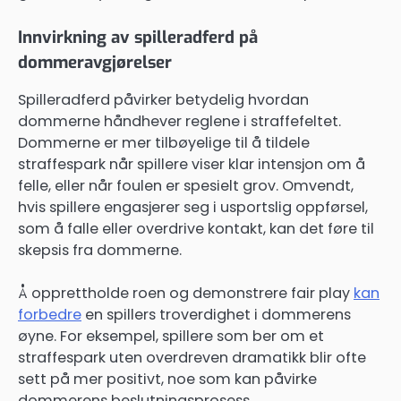
Innvirkning av spilleradferd på
dommeravgjørelser
Spilleradferd påvirker betydelig hvordan
dommerne håndhever reglene i straffefeltet.
Dommerne er mer tilbøyelige til å tildele
straffespark når spillere viser klar intensjon om å
felle, eller når foulen er spesielt grov. Omvendt,
hvis spillere engasjerer seg i usportslig oppførsel,
som å falle eller overdrive kontakt, kan det føre til
skepsis fra dommerne.
Å opprettholde roen og demonstrere fair play
kan
forbedre
en spillers troverdighet i dommerens
øyne. For eksempel, spillere som ber om et
straffespark uten overdreven dramatikk blir ofte
sett på mer positivt, noe som kan påvirke
dommerens beslutningsprosess.